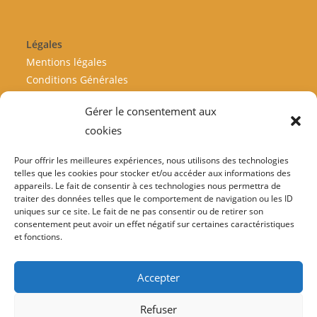
Légales
Mentions légales
Conditions Générales
Livraisons - Retours
Gérer le consentement aux
Politique de remboursement
cookies
Politique de confidentialité
Politique de cookies
Pour offrir les meilleures expériences, nous utilisons des technologies
telles que les cookies pour stocker et/ou accéder aux informations des
appareils. Le fait de consentir à ces technologies nous permettra de
traiter des données telles que le comportement de navigation ou les ID
Informations
uniques sur ce site. Le fait de ne pas consentir ou de retirer son
Suivre ma commande
consentement peut avoir un effet négatif sur certaines caractéristiques
et fonctions.
06.20.49.95.13
Contactez-nous
Accepter
Refuser