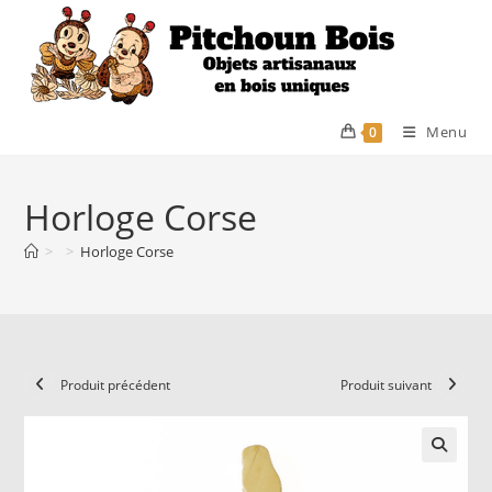
Skip
to
content
Menu
0
Horloge Corse
>
>
Horloge Corse
Produit précédent
Produit suivant