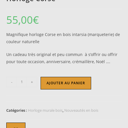
55,00
€
Magnifique horloge Corse en bois intarsia (marqueterie) de
couleur naturelle
Un cadeau très original et peu commun à s’offrir ou offrir
pour toute occasion, anniversaire, crémaillère, Noël ….
quantité
-
+
AJOUTER AU PANIER
de
Horloge
Corse
Catégories :
Horloge murale bois
,
Nouveautés en bois