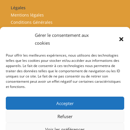
Légales
Mentions légales
Conditions Générales
Livraisons - Retours
Gérer le consentement aux
Politique de remboursement
cookies
Politique de confidentialité
Politique de cookies
Pour offrir les meilleures expériences, nous utilisons des technologies
telles que les cookies pour stocker et/ou accéder aux informations des
appareils. Le fait de consentir à ces technologies nous permettra de
traiter des données telles que le comportement de navigation ou les ID
Informations
uniques sur ce site. Le fait de ne pas consentir ou de retirer son
Suivre ma commande
consentement peut avoir un effet négatif sur certaines caractéristiques
et fonctions.
06.20.49.95.13
Contactez-nous
Accepter
Refuser
© 2025 Objets artisanaux en bois uniques Pitchoun Bois - Tous droits
Voir les préférences