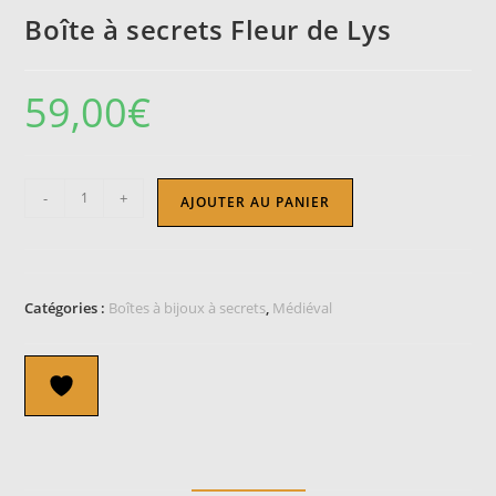
Boîte à secrets Fleur de Lys
59,00
€
quantité
-
+
AJOUTER AU PANIER
de
Boîte
à
secrets
Catégories :
Boîtes à bijoux à secrets
,
Médiéval
Fleur
de
Lys